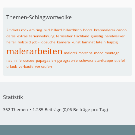
Themen-Schlagwortwolke
2 tickets rock am ring
bild
billard
billardtisch
boots
branmalerei
canon
darss
extras
ferienwohnung
fernseher
fischland
günstig
handwerker
helfer
holzbild
job - jobsuche
kamera
kunst
laminat
latein
leipzig
malerarbeiten
malerei
martens
möbelmontage
nachhilfe
ostsee
papagaaien
pyrographie
schwarz
stahlkappe
stiefel
urlaub
verkaufe
verkaufen
Statistik
362 Themen
1.285 Beiträge (0,06 Beiträge pro Tag)