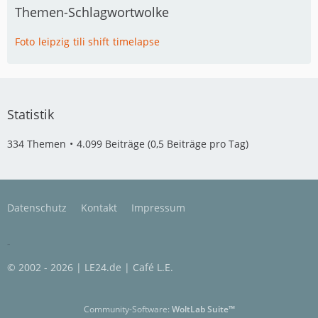
Themen-Schlagwortwolke
Foto
leipzig
tili shift
timelapse
Statistik
334 Themen
4.099 Beiträge (0,5 Beiträge pro Tag)
Datenschutz
Kontakt
Impressum
-
© 2002 - 2026 | LE24.de | Café L.E.
Community-Software:
WoltLab Suite™