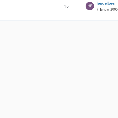
heidelbeer
16
7. Januar 200