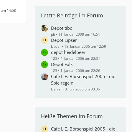
5 um 14:53
Letzte Beiträge im Forum
Depot tibo
pit
11. Januar 2008 um 16:51
Depot Lipser
Lipser
18. Januar 2006 um 12:59
depot heidelbeer
123
4. Januar 2006 um 22:31
Depot Falk
123
1. Januar 2006 um 22:26
Café L.E.-Börsenspiel 2005 - die
Spielregeln
Daniel
3. Juni 2005 um 00:36
Heiße Themen im Forum
Café L.E.-Börsenspiel 2005 - die