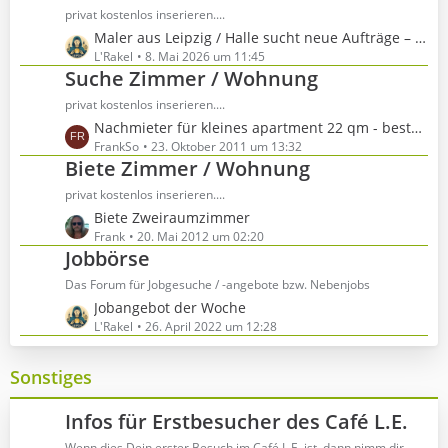
ä
z
privat kostenlos inserieren....
g
t
L
Maler aus Leipzig / Halle sucht neue Aufträge – kurzfristig verfügbar
e
e
e
L'Rakel
8. Mai 2026 um 11:45
B
Suche Zimmer / Wohnung
t
e
z
privat kostenlos inserieren....
i
t
t
L
Nachmieter für kleines apartment 22 qm - bestens auch für Rollstuhlfahrer
e
r
e
FrankSo
23. Oktober 2011 um 13:32
B
Biete Zimmer / Wohnung
ä
t
e
g
z
privat kostenlos inserieren....
i
e
t
t
L
Biete Zweiraumzimmer
e
r
e
Frank
20. Mai 2012 um 02:20
B
Jobbörse
ä
t
e
g
z
Das Forum für Jobgesuche / -angebote bzw. Nebenjobs
i
e
t
t
L
Jobangebot der Woche
e
r
e
L'Rakel
26. April 2022 um 12:28
B
ä
t
e
g
z
Sonstiges
i
e
t
t
e
r
Infos für Erstbesucher des Café L.E.
B
ä
e
Wenn dies Dein erster Besuch im Café L.E. ist, dann nimm dir