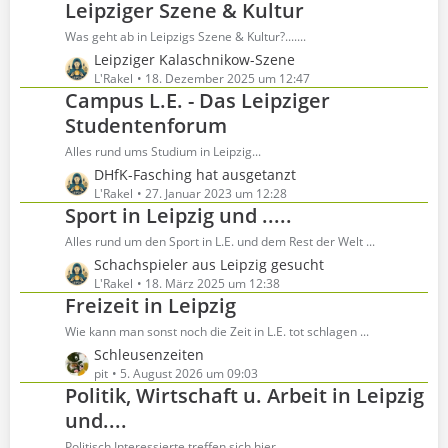
Leipziger Szene & Kultur
t
e
z
Was geht ab in Leipzigs Szene & Kultur?.......
i
t
t
L
Leipziger Kalaschnikow-Szene
e
r
e
L'Rakel
18. Dezember 2025 um 12:47
B
Campus L.E. - Das Leipziger
ä
t
e
g
z
Studentenforum
i
e
t
t
Alles rund ums Studium in Leipzig...
e
r
L
DHfK-Fasching hat ausgetanzt
B
ä
e
L'Rakel
27. Januar 2023 um 12:28
e
g
Sport in Leipzig und .....
t
i
e
z
t
Alles rund um den Sport in L.E. und dem Rest der Welt ...
t
r
L
Schachspieler aus Leipzig gesucht
e
ä
e
L'Rakel
18. März 2025 um 12:38
B
g
Freizeit in Leipzig
t
e
e
z
Wie kann man sonst noch die Zeit in L.E. tot schlagen ...
i
t
t
L
Schleusenzeiten
e
r
e
pit
5. August 2026 um 09:03
B
Politik, Wirtschaft u. Arbeit in Leipzig
ä
t
e
g
z
und....
i
e
t
t
Politisch Interessierte treffen sich hier ...