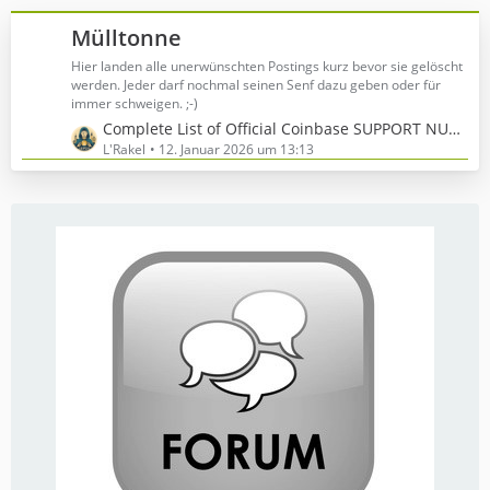
t
r
e
Mülltonne
ä
B
g
e
Hier landen alle unerwünschten Postings kurz bevor sie gelöscht
e
werden. Jeder darf nochmal seinen Senf dazu geben oder für
i
immer schweigen. ;-)
t
L
Complete List of Official Coinbase SUPPORT NUMBER™️Contact Numbers
r
e
L'Rakel
12. Januar 2026 um 13:13
ä
t
g
z
e
t
e
B
e
i
t
r
ä
g
e