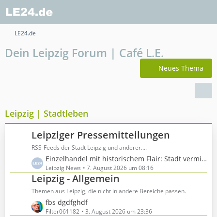
LE24.de
Dein Leipzig Forum | Café L.E.
Neues Thema
Leipzig | Stadtleben
Leipziger Pressemitteilungen
RSS-Feeds der Stadt Leipzig und anderer....
L
Einzelhandel mit historischem Flair: Stadt vermietet zwei Ladengeschäfte im Alten Rathaus
e
Leipzig News
7. August 2026 um 08:16
Leipzig - Allgemein
t
z
Themen aus Leipzig, die nicht in andere Bereiche passen.
t
L
fbs dgdfghdf
e
e
Filter061182
3. August 2026 um 23:36
B