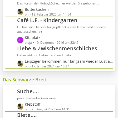
g
z
Das Forum der Hobbyköche, hier werden Sie geholfen ....
i
e
t
t
L
Butterkuchen
e
r
e
pit
18. Februar 2025 um 14:54
B
Café L.E. - Kindergarten
ä
t
e
g
z
Du hast dich bereits fortgepflanzt und willst dich mit anderen
i
e
t
austauschen... ;-)
t
e
L
Kitaplatz
r
B
e
stoja
19. Dezember 2016 um 22:45
ä
e
Liebe & Zwischenmenschliches
t
g
i
z
e
Liebesleid und Liebesfreud und mehr ...
t
t
L
Leipziger bekommen nur langsam wieder Lust aufs Heiraten
r
e
e
pit
17. Januar 2024 um 16:27
ä
B
t
g
e
z
e
Das Schwarze Brett
i
t
t
e
r
Suche....
B
ä
e
privat kostenlos inserieren....
g
i
L
Klebstoff
e
t
e
pit
25. August 2023 um 14:31
r
Biete....
t