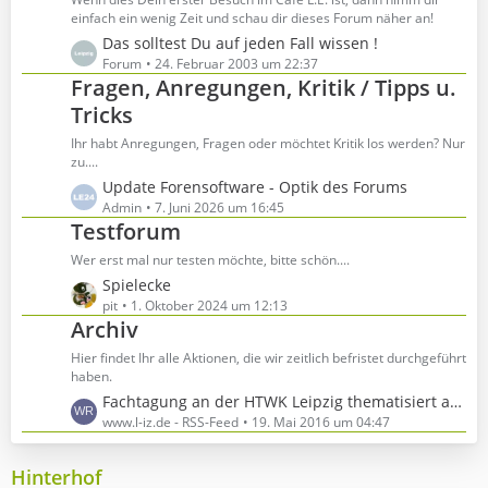
g
einfach ein wenig Zeit und schau dir dieses Forum näher an!
i
e
t
L
Das solltest Du auf jeden Fall wissen !
r
e
Forum
24. Februar 2003 um 22:37
Fragen, Anregungen, Kritik / Tipps u.
ä
t
g
z
Tricks
e
t
Ihr habt Anregungen, Fragen oder möchtet Kritik los werden? Nur
e
zu....
B
L
Update Forensoftware - Optik des Forums
e
e
Admin
7. Juni 2026 um 16:45
i
Testforum
t
t
z
r
Wer erst mal nur testen möchte, bitte schön....
t
ä
L
Spielecke
e
g
e
pit
1. Oktober 2024 um 12:13
B
Archiv
e
t
e
z
Hier findet Ihr alle Aktionen, die wir zeitlich befristet durchgeführt
i
t
haben.
t
e
L
Fachtagung an der HTWK Leipzig thematisiert aktuelle Fragen der Energieversorgung
r
B
e
www.l-iz.de - RSS-Feed
19. Mai 2016 um 04:47
ä
e
t
g
i
z
e
Hinterhof
t