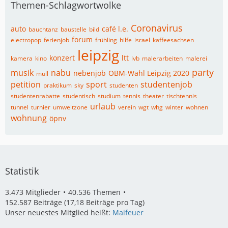
Themen-Schlagwortwolke
Coronavirus
auto
café l.e.
bauchtanz
baustelle
bild
forum
electropop
ferienjob
frühling
hilfe
israel
kaffeesachsen
leipzig
konzert
ltt
kamera
kino
lvb
malerarbeiten
malerei
party
musik
nabu
nebenjob
OBM-Wahl Leipzig 2020
müll
petition
sport
studentenjob
praktikum
sky
studenten
studentenrabatte
studentisch
studium
tennis
theater
tischtennis
urlaub
tunnel
turnier
umweltzone
verein
wgt
whg
winter
wohnen
wohnung
öpnv
Statistik
3.473 Mitglieder
40.536 Themen
152.587 Beiträge (17,18 Beiträge pro Tag)
Unser neuestes Mitglied heißt:
Maifeuer