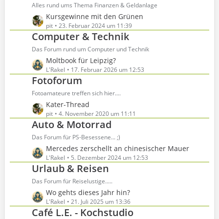
ä
e
Alles rund ums Thema Finanzen & Geldanlage
g
i
L
Kursgewinne mit den Grünen
e
t
e
pit
23. Februar 2024 um 11:39
r
Computer & Technik
t
ä
z
Das Forum rund um Computer und Technik
g
t
L
Moltbook für Leipzig?
e
e
e
L'Rakel
17. Februar 2026 um 12:53
B
Fotoforum
t
e
z
Fotoamateure treffen sich hier....
i
t
t
L
Kater-Thread
e
r
e
pit
4. November 2020 um 11:11
B
Auto & Motorrad
ä
t
e
g
z
Das Forum für PS-Besessene... ;)
i
e
t
t
L
Mercedes zerschellt an chinesischer Mauer
e
r
e
L'Rakel
5. Dezember 2024 um 12:53
B
Urlaub & Reisen
ä
t
e
g
z
Das Forum für Reiselustige.....
i
e
t
t
L
Wo gehts dieses Jahr hin?
e
r
e
L'Rakel
21. Juli 2025 um 13:36
B
Café L.E. - Kochstudio
ä
t
e