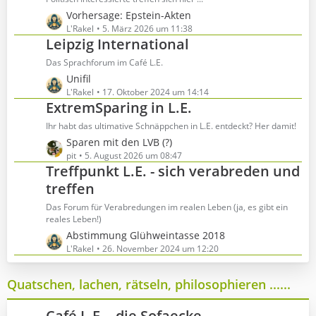
e
r
L
Vorhersage: Epstein-Akten
B
ä
e
L'Rakel
5. März 2026 um 11:38
e
g
Leipzig International
t
i
e
z
t
Das Sprachforum im Café L.E.
t
r
L
Unifil
e
ä
e
L'Rakel
17. Oktober 2024 um 14:14
B
g
ExtremSparing in L.E.
t
e
e
z
Ihr habt das ultimative Schnäppchen in L.E. entdeckt? Her damit!
i
t
t
L
Sparen mit den LVB (?)
e
r
e
pit
5. August 2026 um 08:47
B
Treffpunkt L.E. - sich verabreden und
ä
t
e
g
z
treffen
i
e
t
t
Das Forum für Verabredungen im realen Leben (ja, es gibt ein
e
r
reales Leben!)
B
ä
L
Abstimmung Glühweintasse 2018
e
g
e
L'Rakel
26. November 2024 um 12:20
i
e
t
t
z
Quatschen, lachen, rätseln, philosophieren ......
r
t
ä
e
g
Café L.E. - die Sofaecke