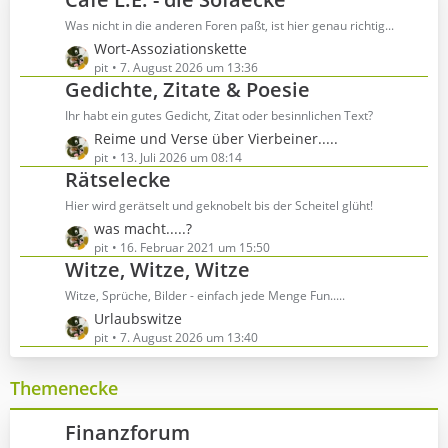
B
e
e
Was nicht in die anderen Foren paßt, ist hier genau richtig...
i
L
Wort-Assoziationskette
t
e
pit
7. August 2026 um 13:36
r
Gedichte, Zitate & Poesie
t
ä
z
Ihr habt ein gutes Gedicht, Zitat oder besinnlichen Text?
g
t
L
Reime und Verse über Vierbeiner.....
e
e
e
pit
13. Juli 2026 um 08:14
B
Rätselecke
t
e
z
Hier wird gerätselt und geknobelt bis der Scheitel glüht!
i
t
t
L
was macht.....?
e
r
e
pit
16. Februar 2021 um 15:50
B
Witze, Witze, Witze
ä
t
e
g
z
Witze, Sprüche, Bilder - einfach jede Menge Fun.....
i
e
t
t
L
Urlaubswitze
e
r
e
pit
7. August 2026 um 13:40
B
ä
t
e
g
z
Themenecke
i
e
t
t
e
r
Finanzforum
B