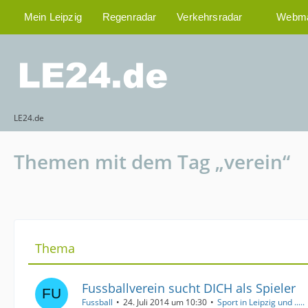
Mein Leipzig
Regenradar
Verkehrsradar
Webma
LE24.de
Themen mit dem Tag „verein“
Thema
Fussballverein sucht DICH als Spieler
Fussball
24. Juli 2014 um 10:30
Sport in Leipzig und .....