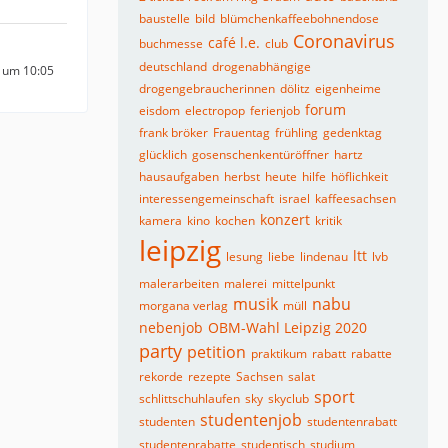
baustelle
bild
blümchenkaffeebohnendose
Coronavirus
café l.e.
buchmesse
club
deutschland
drogenabhängige
 um 10:05
drogengebraucherinnen
dölitz
eigenheime
forum
eisdom
electropop
ferienjob
frank bröker
Frauentag
frühling
gedenktag
glücklich
gosenschenkentüröffner
hartz
hausaufgaben
herbst
heute
hilfe
höflichkeit
interessengemeinschaft
israel
kaffeesachsen
konzert
kamera
kino
kochen
kritik
leipzig
ltt
lesung
liebe
lindenau
lvb
malerarbeiten
malerei
mittelpunkt
musik
nabu
morgana verlag
müll
nebenjob
OBM-Wahl Leipzig 2020
party
petition
praktikum
rabatt
rabatte
rekorde
rezepte
Sachsen
salat
sport
schlittschuhlaufen
sky
skyclub
studentenjob
studenten
studentenrabatt
studentenrabatte
studentisch
studium