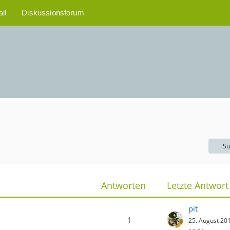
il
Diskussionsforum
Su
Antworten
Letzte Antwort
pit
1
25. August 20