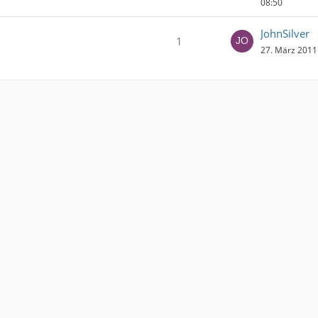
08:50
JohnSilver
1
27. März 2011