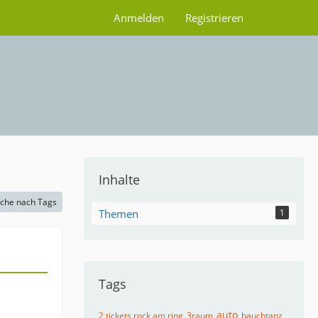
Anmelden
Registrieren
Inhalte
che nach Tags
Themen
1
Tags
auto
2 tickets rock am ring
3raum
bauchtanz