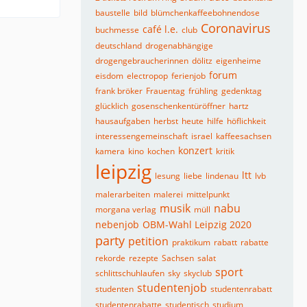
baustelle
bild
blümchenkaffeebohnendose
Coronavirus
café l.e.
buchmesse
club
deutschland
drogenabhängige
drogengebraucherinnen
dölitz
eigenheime
forum
eisdom
electropop
ferienjob
frank bröker
Frauentag
frühling
gedenktag
glücklich
gosenschenkentüröffner
hartz
hausaufgaben
herbst
heute
hilfe
höflichkeit
interessengemeinschaft
israel
kaffeesachsen
konzert
kamera
kino
kochen
kritik
leipzig
ltt
lesung
liebe
lindenau
lvb
malerarbeiten
malerei
mittelpunkt
musik
nabu
morgana verlag
müll
nebenjob
OBM-Wahl Leipzig 2020
party
petition
praktikum
rabatt
rabatte
rekorde
rezepte
Sachsen
salat
sport
schlittschuhlaufen
sky
skyclub
studentenjob
studenten
studentenrabatt
studentenrabatte
studentisch
studium