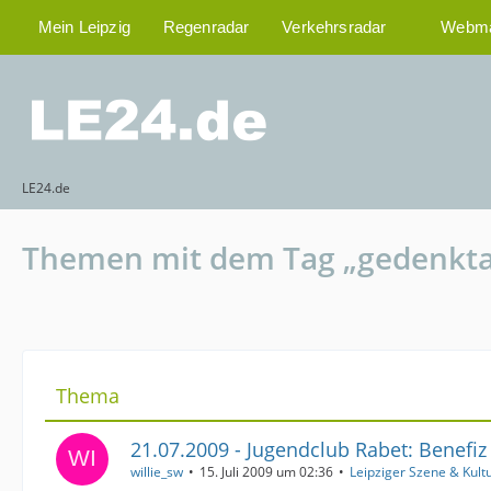
Mein Leipzig
Regenradar
Verkehrsradar
Webma
LE24.de
Themen mit dem Tag „gedenkt
Thema
21.07.2009 - Jugendclub Rabet: Benefiz
willie_sw
15. Juli 2009 um 02:36
Leipziger Szene & Kult