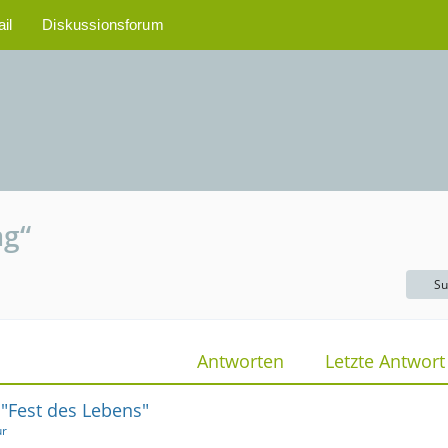
il
Diskussionsforum
ag“
Su
Antworten
Letzte Antwort
 "Fest des Lebens"
ur