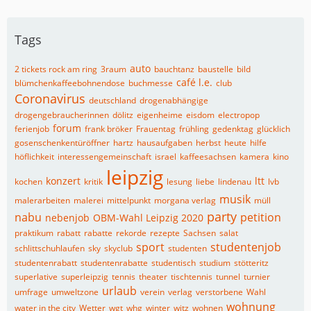
Tags
auto
2 tickets rock am ring
3raum
bauchtanz
baustelle
bild
café l.e.
blümchenkaffeebohnendose
buchmesse
club
Coronavirus
deutschland
drogenabhängige
drogengebraucherinnen
dölitz
eigenheime
eisdom
electropop
forum
ferienjob
frank bröker
Frauentag
frühling
gedenktag
glücklich
gosenschenkentüröffner
hartz
hausaufgaben
herbst
heute
hilfe
höflichkeit
interessengemeinschaft
israel
kaffeesachsen
kamera
kino
leipzig
konzert
ltt
kochen
kritik
lesung
liebe
lindenau
lvb
musik
malerarbeiten
malerei
mittelpunkt
morgana verlag
müll
party
nabu
petition
nebenjob
OBM-Wahl Leipzig 2020
praktikum
rabatt
rabatte
rekorde
rezepte
Sachsen
salat
sport
studentenjob
schlittschuhlaufen
sky
skyclub
studenten
studentenrabatt
studentenrabatte
studentisch
studium
stötteritz
superlative
superleipzig
tennis
theater
tischtennis
tunnel
turnier
urlaub
umfrage
umweltzone
verein
verlag
verstorbene
Wahl
wohnung
water in the city
Wetter
wgt
whg
winter
witz
wohnen